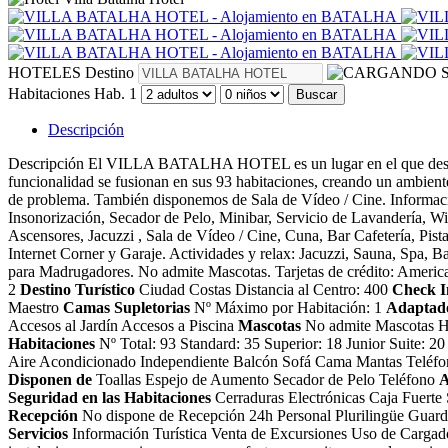
HOTELES
Destino
S
Habitaciones
Hab. 1
Buscar
Descripción
Descripción
El VILLA BATALHA HOTEL es un lugar en el que descansar 
funcionalidad se fusionan en sus 93 habitaciones, creando un ambiente 
de problema. También disponemos de Sala de Vídeo / Cine.
Informaci
Insonorización, Secador de Pelo, Minibar, Servicio de Lavandería, Wi
Ascensores, Jacuzzi , Sala de Vídeo / Cine, Cuna, Bar Cafetería, Pis
Internet Corner y Garaje. Actividades y relax: Jacuzzi, Sauna, Spa,
para Madrugadores. No admite Mascotas. Tarjetas de crédito: Americ
2
Destino Turístico
Ciudad Costas Distancia al Centro: 400
Check I
Maestro
Camas Supletorias
Nº Máximo por Habitación: 1
Adaptado
Accesos al Jardín Accesos a Piscina
Mascotas
No admite Mascotas
H
Habitaciones
Nº Total: 93 Standard: 35 Superior: 18 Junior Suite: 2
Aire Acondicionado Independiente Balcón Sofá Cama Mantas Teléfo
Disponen de
Toallas Espejo de Aumento Secador de Pelo Teléfono
A
Seguridad en las Habitaciones
Cerraduras Electrónicas Caja Fuerte
Recepción
No dispone de Recepción 24h Personal Plurilingüe Guard
Servicios
Información Turística Venta de Excursiones Uso de Cargad