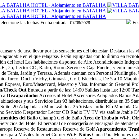
eleccione las fechas
Fecha entrada
Fec
y dejarse llevar por las sensaciones del bienestar. Destacan las vista
agradable en el que relajarse. Están equipadas con lo último en tecnolo
ón del hotel
Las habitaciones disponen de Aire Acondicionado Indepen
-Fi, 25, Lector CD, Radio, Room-Service y Caja Fuerte , y entre nuest
ta de Tenis, Jardín y Terraza. Además cuentan con Personal Plurilingüe,
 Baño Turco, Ducha Vichy, Gimnasia, Golf, Bicicletas, De 5 a 10 Máqui
an Express, Euro/Mastercard, Maestro y Visa.
Información General
Pro
n/Check Out
Entrada a partir de las: 14:00 Salidas hasta las: 12:00
Tar
 a Discapacitados
Accesos al Hotel Ascensores Adaptados Baños Ada
abitaciones y sus Servicios
Las 93 habitaciones, distribuidas en 35 Sta
0 Suite: 20 Adaptadas a Minusválidos: 25
Vistas
Jardín Río Montaña Ca
no Servicio Despertador Lector CD Radio TV TV vía satélite /cable
menities del Baño
Champú Gel de Baño
Área de Trabajo
Wi-Fi
Otr
Servicios del Hotel
El personal de conserjería se encargará de atender e 
arropa Reserva de Restaurantes Reserva de Golf
Aparcamiento, Trasl
ores para Móviles Internet Corner Wi-Fi
Niños
Cuna Para Menores de :