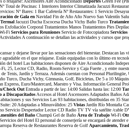
gos o relajarse: Ascensores Aire Acondicionado
Deportes
Green Fee (Pitc
º Total de Piscinas: 1 Interiores Interior Climatizada Jacuzzi
Restauran
 servicios: Nº Bares: 1 Bar Cafetería Nº Restaurantes: 1 Servicio Des
ración de Gala en
Navidad Fin de Año Año Nuevo San Valentín
Salu
 Termal
Jacuzzi Ducha Escocesa Ducha Vichy Baño Turco
Tratamien
ados Exfoliación Corporal Tratamientos Manos Tratamientos Pies Depila
 Wi-Fi
Servicios para Reuniones
Servicio de Fotocopiadora
Servicios
Actividades
A continuación se detallan las actividades y cursos que pro
y dejarse llevar por las sensaciones del bienestar. Destacan las vista
agradable en el que relajarse. Están equipadas con lo último en tecnolo
ón del hotel
Las habitaciones disponen de Aire Acondicionado Indepen
-Fi, 25, Lector CD, Radio, Room-Service y Caja Fuerte , y entre nuest
ta de Tenis, Jardín y Terraza. Además cuentan con Personal Plurilingüe,
 Baño Turco, Ducha Vichy, Gimnasia, Golf, Bicicletas, De 5 a 10 Máqui
an Express, Euro/Mastercard, Maestro y Visa.
Información General
Pro
n/Check Out
Entrada a partir de las: 14:00 Salidas hasta las: 12:00
Tar
 a Discapacitados
Accesos al Hotel Ascensores Adaptados Baños Ada
abitaciones y sus Servicios
Las 93 habitaciones, distribuidas en 35 Sta
0 Suite: 20 Adaptadas a Minusválidos: 25
Vistas
Jardín Río Montaña Ca
no Servicio Despertador Lector CD Radio TV TV vía satélite /cable
menities del Baño
Champú Gel de Baño
Área de Trabajo
Wi-Fi
Otr
Servicios del Hotel
El personal de conserjería se encargará de atender e 
arropa Reserva de Restaurantes Reserva de Golf
Aparcamiento, Trasl