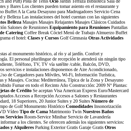
h and Putt) Pista de Tenis
Ocio
Jardín Terraza Biblioteca Sala de
tes y Bares
Los clientes pueden tomar asiento en el restaurante y
ayuno Buffet A la Carta Desayuno para Madrugadores Servicio Cena
d y Belleza
Las instalaciones del hotel cuentan con las siguientes
tos Belleza
Masajes Masajes Relajantes Masajes Clásicos Cuidados
ción
Salones de Reuniones
Equipamiento para Reuniones
Pantallas
 de Catering
Coffee Break Cóctel Menú de Trabajo Almuerzo Buffet
grama el hotel:
Clases y Cursos
Golf Gimnasia
Otras Actividades
s al monumento histórico, al río y al jardín. Confort y
gía. El personal plurilingue de recepción le atenderá sin ningún tipo
diente, Teléfono, TV, TV vía satélite /cable, Balcón, DVD,
ros servicios e instalaciones disponemos de Aire Acondicionado,
 Uso de Cargadores para Móviles, Wi-Fi, Información Turística,
nas y Masajes. Cocina: Mediterránea, Típica de la Zona y Desayuno
hibido Fumar en todo el Recinto Año Construcción: 2009 Nº Plantas:
jetas de Crédito
Se aceptan Visa American Express Euro/Mastercard
ptados Accesos a Recepción Accesos a Salones y Restaurantes
ndard, 18 Superiores, 20 Junior Suites y 20 Suites
Número de
mpo de Golf Monumento Histórico
Comodidades
Insonorización
 DVD Vídeo
Tipo de Cama
Matrimonio Twin
Nuestros Baños
os Servicios
Room-Service Minibar Servicio de Lavandería
informar a los clientes. Se oferecen además los siguientes servicios:
ados y Alquileres
Parking Exterior Gratis Garaje Gratis
Otros