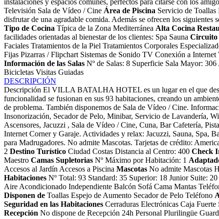
instalaciones y espacios comunes, perfectos para citarse con los ami
Televisión Sala de Vídeo / Cine
Área de Piscina
Servicio de Toallas N
disfrutar de una agradable comida. Además se ofrecen los siguientes
Tipo de Cocina
Típica de la Zona Mediterránea
Alta Cocina
Restau
facilidades orientadas al bienestar de los clientes: Spa Sauna
Circuito
Faciales Tratamientos de la Piel Tratamientos Corporales Especializ
Fijas Pizarras / Flipchart Sistemas de Sonido TV Conexión a Internet
Información de las Salas
Nº de Salas: 8 Superficie Sala Mayor: 306
Bicicletas Visitas Guiadas
DESCRIPCIÓN
Descripción
El VILLA BATALHA HOTEL es un lugar en el que descansar 
funcionalidad se fusionan en sus 93 habitaciones, creando un ambiente 
de problema. También disponemos de Sala de Vídeo / Cine.
Informaci
Insonorización, Secador de Pelo, Minibar, Servicio de Lavandería, Wi
Ascensores, Jacuzzi , Sala de Vídeo / Cine, Cuna, Bar Cafetería, Pis
Internet Corner y Garaje. Actividades y relax: Jacuzzi, Sauna, Spa,
para Madrugadores. No admite Mascotas. Tarjetas de crédito: Americ
2
Destino Turístico
Ciudad Costas Distancia al Centro: 400
Check I
Maestro
Camas Supletorias
Nº Máximo por Habitación: 1
Adaptado
Accesos al Jardín Accesos a Piscina
Mascotas
No admite Mascotas
H
Habitaciones
Nº Total: 93 Standard: 35 Superior: 18 Junior Suite: 2
Aire Acondicionado Independiente Balcón Sofá Cama Mantas Teléfo
Disponen de
Toallas Espejo de Aumento Secador de Pelo Teléfono
A
Seguridad en las Habitaciones
Cerraduras Electrónicas Caja Fuerte
Recepción
No dispone de Recepción 24h Personal Plurilingüe Guard