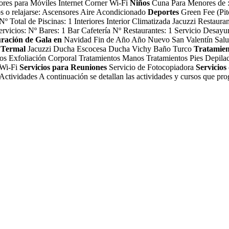
ores para Móviles Internet Corner Wi-Fi
Niños
Cuna Para Menores de :
gos o relajarse: Ascensores Aire Acondicionado
Deportes
Green Fee (Pitc
º Total de Piscinas: 1 Interiores Interior Climatizada Jacuzzi
Restauran
 servicios: Nº Bares: 1 Bar Cafetería Nº Restaurantes: 1 Servicio Des
ración de Gala en
Navidad Fin de Año Año Nuevo San Valentín
Salu
 Termal
Jacuzzi Ducha Escocesa Ducha Vichy Baño Turco
Tratamien
ados Exfoliación Corporal Tratamientos Manos Tratamientos Pies Depila
 Wi-Fi
Servicios para Reuniones
Servicio de Fotocopiadora
Servicios
Actividades
A continuación se detallan las actividades y cursos que pro