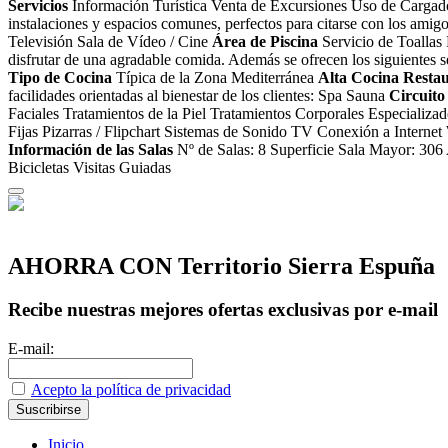
Servicios
Información Turística Venta de Excursiones Uso de Cargad
instalaciones y espacios comunes, perfectos para citarse con los ami
Televisión Sala de Vídeo / Cine
Área de Piscina
Servicio de Toallas N
disfrutar de una agradable comida. Además se ofrecen los siguientes
Tipo de Cocina
Típica de la Zona Mediterránea
Alta Cocina
Restau
facilidades orientadas al bienestar de los clientes: Spa Sauna
Circuito
Faciales Tratamientos de la Piel Tratamientos Corporales Especializ
Fijas Pizarras / Flipchart Sistemas de Sonido TV Conexión a Internet
Información de las Salas
Nº de Salas: 8 Superficie Sala Mayor: 306
Bicicletas Visitas Guiadas
AHORRA CON Territorio Sierra Espuña
Recibe nuestras mejores ofertas exclusivas por e-mail
E-mail:
Acepto la política de privacidad
Inicio