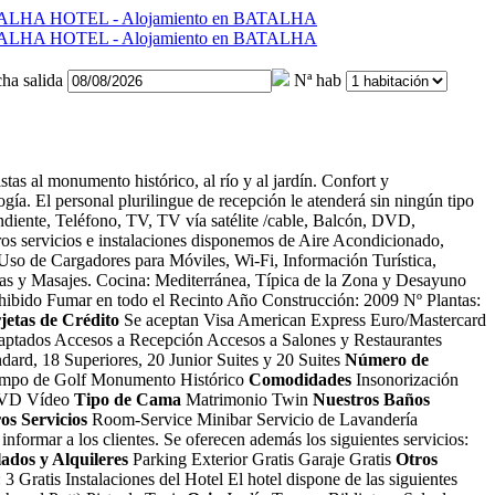
ha salida
Nª hab
s al monumento histórico, al río y al jardín. Confort y
gía. El personal plurilingue de recepción le atenderá sin ningún tipo
diente, Teléfono, TV, TV vía satélite /cable, Balcón, DVD,
ros servicios e instalaciones disponemos de Aire Acondicionado,
 Uso de Cargadores para Móviles, Wi-Fi, Información Turística,
nas y Masajes. Cocina: Mediterránea, Típica de la Zona y Desayuno
hibido Fumar en todo el Recinto Año Construcción: 2009 Nº Plantas:
jetas de Crédito
Se aceptan Visa American Express Euro/Mastercard
ptados Accesos a Recepción Accesos a Salones y Restaurantes
ndard, 18 Superiores, 20 Junior Suites y 20 Suites
Número de
mpo de Golf Monumento Histórico
Comodidades
Insonorización
 DVD Vídeo
Tipo de Cama
Matrimonio Twin
Nuestros Baños
os Servicios
Room-Service Minibar Servicio de Lavandería
informar a los clientes. Se oferecen además los siguientes servicios:
ados y Alquileres
Parking Exterior Gratis Garaje Gratis
Otros
 3 Gratis
Instalaciones del Hotel
El hotel dispone de las siguientes