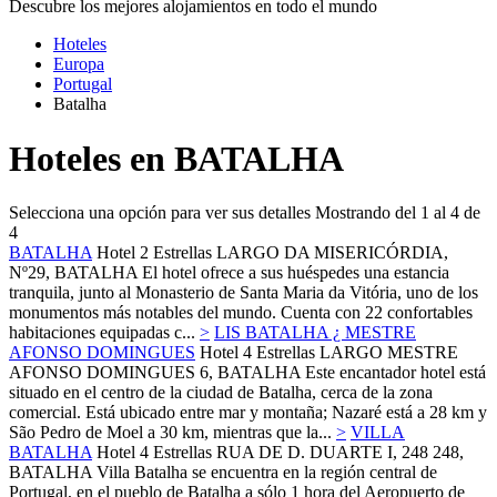
Descubre los mejores alojamientos en todo el mundo
Hoteles
Europa
Portugal
Batalha
Hoteles en BATALHA
Selecciona una opción para ver sus detalles
Mostrando del 1 al 4 de
4
BATALHA
Hotel 2 Estrellas
LARGO DA MISERICÓRDIA,
Nº29,
BATALHA
El hotel ofrece a sus huéspedes una estancia
tranquila, junto al Monasterio de Santa Maria da Vitória, uno de los
monumentos más notables del mundo. Cuenta con 22 confortables
habitaciones equipadas c...
>
LIS BATALHA ¿ MESTRE
AFONSO DOMINGUES
Hotel 4 Estrellas
LARGO MESTRE
AFONSO DOMINGUES 6,
BATALHA
Este encantador hotel está
situado en el centro de la ciudad de Batalha, cerca de la zona
comercial. Está ubicado entre mar y montaña; Nazaré está a 28 km y
São Pedro de Moel a 30 km, mientras que la...
>
VILLA
BATALHA
Hotel 4 Estrellas
RUA DE D. DUARTE I, 248 248,
BATALHA
Villa Batalha se encuentra en la región central de
Portugal, en el pueblo de Batalha a sólo 1 hora del Aeropuerto de