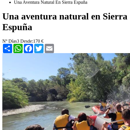
Una Aventura Natural En Sierra Espuña
Una aventura natural en Sierra
Espuña
Nº Días
3
Desde:
170 €
Share
WhatsApp
Facebook
Twitter
Email