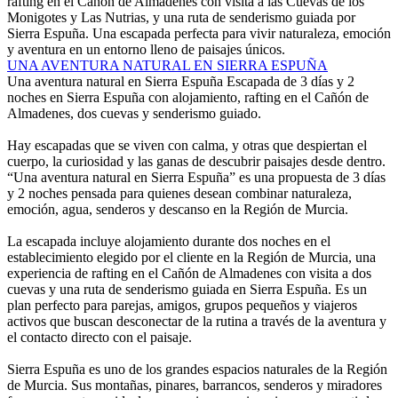
rafting en el Cañón de Almadenes con visita a las Cuevas de los
Monigotes y Las Nutrias, y una ruta de senderismo guiada por
Sierra Espuña. Una escapada perfecta para vivir naturaleza, emoción
y aventura en un entorno lleno de paisajes únicos.
UNA AVENTURA NATURAL EN SIERRA ESPUÑA
Una aventura natural en Sierra Espuña
Escapada de 3 días y 2
noches en Sierra Espuña con alojamiento, rafting en el Cañón de
Almadenes, dos cuevas y senderismo guiado.
Hay escapadas que se viven con calma, y otras que despiertan el
cuerpo, la curiosidad y las ganas de descubrir paisajes desde dentro.
“Una aventura natural en Sierra Espuña” es una propuesta de 3 días
y 2 noches pensada para quienes desean combinar naturaleza,
emoción, agua, senderos y descanso en la Región de Murcia.
La escapada incluye alojamiento durante dos noches en el
establecimiento elegido por el cliente en la Región de Murcia, una
experiencia de rafting en el Cañón de Almadenes con visita a dos
cuevas y una ruta de senderismo guiada en Sierra Espuña. Es un
plan perfecto para parejas, amigos, grupos pequeños y viajeros
activos que buscan desconectar de la rutina a través de la aventura y
el contacto directo con el paisaje.
Sierra Espuña es uno de los grandes espacios naturales de la Región
de Murcia. Sus montañas, pinares, barrancos, senderos y miradores