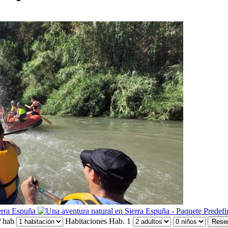
 hab
Habitaciones
Hab. 1
Rese