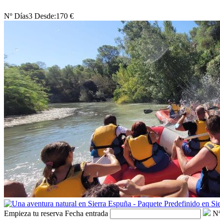
Nº Días
3
Desde:
170 €
Empieza tu reserva
Fecha entrada
Nª