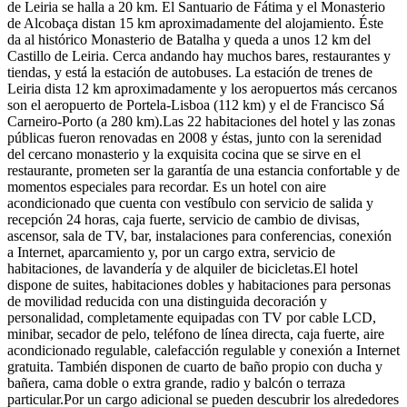
de Leiria se halla a 20 km. El Santuario de Fátima y el Monasterio
de Alcobaça distan 15 km aproximadamente del alojamiento. Éste
da al histórico Monasterio de Batalha y queda a unos 12 km del
Castillo de Leiria. Cerca andando hay muchos bares, restaurantes y
tiendas, y está la estación de autobuses. La estación de trenes de
Leiria dista 12 km aproximadamente y los aeropuertos más cercanos
son el aeropuerto de Portela-Lisboa (112 km) y el de Francisco Sá
Carneiro-Porto (a 280 km).Las 22 habitaciones del hotel y las zonas
públicas fueron renovadas en 2008 y éstas, junto con la serenidad
del cercano monasterio y la exquisita cocina que se sirve en el
restaurante, prometen ser la garantía de una estancia confortable y de
momentos especiales para recordar. Es un hotel con aire
acondicionado que cuenta con vestíbulo con servicio de salida y
recepción 24 horas, caja fuerte, servicio de cambio de divisas,
ascensor, sala de TV, bar, instalaciones para conferencias, conexión
a Internet, aparcamiento y, por un cargo extra, servicio de
habitaciones, de lavandería y de alquiler de bicicletas.El hotel
dispone de suites, habitaciones dobles y habitaciones para personas
de movilidad reducida con una distinguida decoración y
personalidad, completamente equipadas con TV por cable LCD,
minibar, secador de pelo, teléfono de línea directa, caja fuerte, aire
acondicionado regulable, calefacción regulable y conexión a Internet
gratuita. También disponen de cuarto de baño propio con ducha y
bañera, cama doble o extra grande, radio y balcón o terraza
particular.Por un cargo adicional se pueden descubrir los alrededores