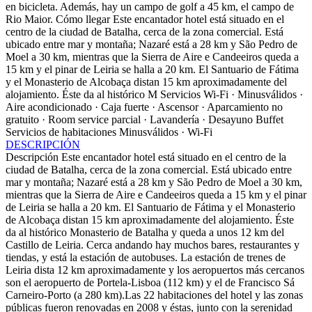
en bicicleta. Además, hay un campo de golf a 45 km, el campo de
Rio Maior.
Cómo llegar
Este encantador hotel está situado en el
centro de la ciudad de Batalha, cerca de la zona comercial. Está
ubicado entre mar y montaña; Nazaré está a 28 km y São Pedro de
Moel a 30 km, mientras que la Sierra de Aire e Candeeiros queda a
15 km y el pinar de Leiria se halla a 20 km. El Santuario de Fátima
y el Monasterio de Alcobaça distan 15 km aproximadamente del
alojamiento. Éste da al histórico M
Servicios
Wi-Fi · Minusválidos ·
Aire acondicionado · Caja fuerte · Ascensor · Aparcamiento no
gratuito · Room service parcial · Lavandería · Desayuno Buffet
Servicios de habitaciones
Minusválidos · Wi-Fi
DESCRIPCIÓN
Descripción
Este encantador hotel está situado en el centro de la
ciudad de Batalha, cerca de la zona comercial. Está ubicado entre
mar y montaña; Nazaré está a 28 km y São Pedro de Moel a 30 km,
mientras que la Sierra de Aire e Candeeiros queda a 15 km y el pinar
de Leiria se halla a 20 km. El Santuario de Fátima y el Monasterio
de Alcobaça distan 15 km aproximadamente del alojamiento. Éste
da al histórico Monasterio de Batalha y queda a unos 12 km del
Castillo de Leiria. Cerca andando hay muchos bares, restaurantes y
tiendas, y está la estación de autobuses. La estación de trenes de
Leiria dista 12 km aproximadamente y los aeropuertos más cercanos
son el aeropuerto de Portela-Lisboa (112 km) y el de Francisco Sá
Carneiro-Porto (a 280 km).Las 22 habitaciones del hotel y las zonas
públicas fueron renovadas en 2008 y éstas, junto con la serenidad