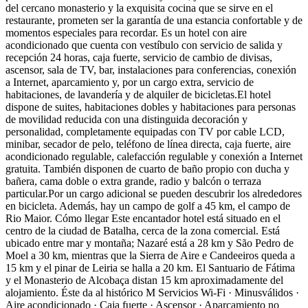
del cercano monasterio y la exquisita cocina que se sirve en el
restaurante, prometen ser la garantía de una estancia confortable y de
momentos especiales para recordar. Es un hotel con aire
acondicionado que cuenta con vestíbulo con servicio de salida y
recepción 24 horas, caja fuerte, servicio de cambio de divisas,
ascensor, sala de TV, bar, instalaciones para conferencias, conexión
a Internet, aparcamiento y, por un cargo extra, servicio de
habitaciones, de lavandería y de alquiler de bicicletas.El hotel
dispone de suites, habitaciones dobles y habitaciones para personas
de movilidad reducida con una distinguida decoración y
personalidad, completamente equipadas con TV por cable LCD,
minibar, secador de pelo, teléfono de línea directa, caja fuerte, aire
acondicionado regulable, calefacción regulable y conexión a Internet
gratuita. También disponen de cuarto de baño propio con ducha y
bañera, cama doble o extra grande, radio y balcón o terraza
particular.Por un cargo adicional se pueden descubrir los alrededores
en bicicleta. Además, hay un campo de golf a 45 km, el campo de
Rio Maior.
Cómo llegar
Este encantador hotel está situado en el
centro de la ciudad de Batalha, cerca de la zona comercial. Está
ubicado entre mar y montaña; Nazaré está a 28 km y São Pedro de
Moel a 30 km, mientras que la Sierra de Aire e Candeeiros queda a
15 km y el pinar de Leiria se halla a 20 km. El Santuario de Fátima
y el Monasterio de Alcobaça distan 15 km aproximadamente del
alojamiento. Éste da al histórico M
Servicios
Wi-Fi · Minusválidos ·
Aire acondicionado · Caja fuerte · Ascensor · Aparcamiento no