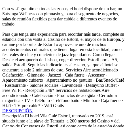
Con wi-fi gratuito en todas las zonas, el hotel dispone de un bar, un
Satsanga Wellness con gimnasio y, para el segmento de negocios,
salas de reunión flexibles para dar cabida a diferentes eventos de
trabajo.
Para que tenga una experiencia para recordar más tarde, complete su
estancia con una visita al Casino de Estoril, el mayor de la Europa, y
camine por la orilla de Estoril o aproveche uno de muchos
acontecimientos culturales que tienen lugar en esta localidad, como
festivales de cine y conciertos de jazz legendarios.
Cómo llegar
Desde el aeropuerto de Lisboa, coger dirección Estoril por la A5,
salida Estoril. Seguir las indicaciones al casino, ya que el hotel se
encuentra a solo 2 minutos de este.
Servicios
Aire acondicionado ·
Calefacción · Gimnasio · Jacuzzi · Caja fuerte · Ascensor ·
Aparcamiento cubierto · Aparcamiento no gratuito · Bar/Snack/Café
· Restaurante · Salones sociales · Lavandería · Desayuno Buffet ·
Free Wi-Fi · Recepción 24h*
Servicios de habitaciones
Aire
acondicionado · Calefacción · Productos de acogida · Cerradura
magnética · TV · Teléfono · Teléfono baño · Minibar · Caja fuerte ·
Hi-fi · TV por cable* · Wifi Gratis
DESCRIPCIÓN
Descripción
El hotel Vila Galé Estoril, renovado en 2019, está
situado junto a la playa de Tamariz, a 200 metros del Casino y del
Centro de Congresos de Estoril, así como cerca de la estación donde