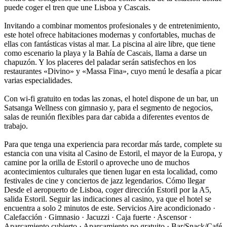
puede coger el tren que une Lisboa y Cascais.
Invitando a combinar momentos profesionales y de entretenimiento,
este hotel ofrece habitaciones modernas y confortables, muchas de
ellas con fantásticas vistas al mar. La piscina al aire libre, que tiene
como escenario la playa y la Bahía de Cascais, llama a darse un
chapuzón. Y los placeres del paladar serán satisfechos en los
restaurantes «Divino» y «Massa Fina», cuyo menú le desafía a picar
varias especialidades.
Con wi-fi gratuito en todas las zonas, el hotel dispone de un bar, un
Satsanga Wellness con gimnasio y, para el segmento de negocios,
salas de reunión flexibles para dar cabida a diferentes eventos de
trabajo.
Para que tenga una experiencia para recordar más tarde, complete su
estancia con una visita al Casino de Estoril, el mayor de la Europa, y
camine por la orilla de Estoril o aproveche uno de muchos
acontecimientos culturales que tienen lugar en esta localidad, como
festivales de cine y conciertos de jazz legendarios.
Cómo llegar
Desde el aeropuerto de Lisboa, coger dirección Estoril por la A5,
salida Estoril. Seguir las indicaciones al casino, ya que el hotel se
encuentra a solo 2 minutos de este.
Servicios
Aire acondicionado ·
Calefacción · Gimnasio · Jacuzzi · Caja fuerte · Ascensor ·
Aparcamiento cubierto · Aparcamiento no gratuito · Bar/Snack/Café