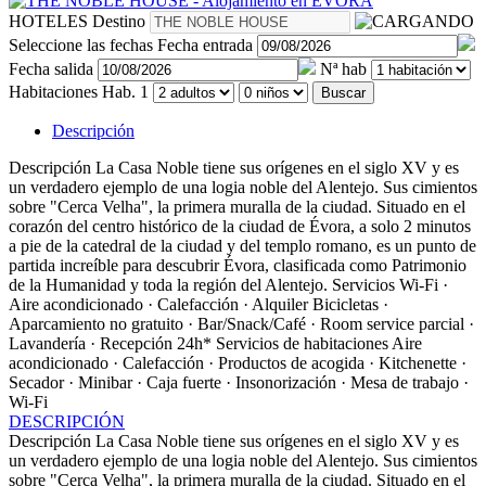
HOTELES
Destino
Seleccione las fechas
Fecha entrada
Fecha salida
Nª hab
Habitaciones
Hab. 1
Buscar
Descripción
Descripción
La Casa Noble tiene sus orígenes en el siglo XV y es
un verdadero ejemplo de una logia noble del Alentejo. Sus cimientos
sobre "Cerca Velha", la primera muralla de la ciudad. Situado en el
corazón del centro histórico de la ciudad de Évora, a solo 2 minutos
a pie de la catedral de la ciudad y del templo romano, es un punto de
partida increíble para descubrir Évora, clasificada como Patrimonio
de la Humanidad y toda la región del Alentejo.
Servicios
Wi-Fi ·
Aire acondicionado · Calefacción · Alquiler Bicicletas ·
Aparcamiento no gratuito · Bar/Snack/Café · Room service parcial ·
Lavandería · Recepción 24h*
Servicios de habitaciones
Aire
acondicionado · Calefacción · Productos de acogida · Kitchenette ·
Secador · Minibar · Caja fuerte · Insonorización · Mesa de trabajo ·
Wi-Fi
DESCRIPCIÓN
Descripción
La Casa Noble tiene sus orígenes en el siglo XV y es
un verdadero ejemplo de una logia noble del Alentejo. Sus cimientos
sobre "Cerca Velha", la primera muralla de la ciudad. Situado en el