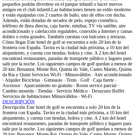
pequeños podrán divertirse en el parque infantil o hacer nuevos
amigos en el club infantil.Las habitaciones tienen un estilo moderno
y están equipadas con 2 cuartos de baño, uno de ellos con ducha.
Además, están dotadas de secador de pelo, espejo cosmético,
teléfono de línea directa, caja fuerte, minibar, TV vía satélite, aire
acondicionado y calefacción regulables, conexión a Internet y camas
dobles o extra grandes. También cuentan con balcones y terrazas.
Cómo llegar
Este hotel de golf se encuentra a solo 20 km de la
frontera con España. Tavira es la ciudad más próxima, a 10 km del
alojamiento, y cuenta con tiendas, bolera y cine. A 2 km del hotel
encontrará restaurantes, paradas de transporte público y lugares para
salir por la noche. Los siguientes campos de golf quedan a menos de
20 km: Benamor, Monte Rei, Quinta do Vale, Castro Marim, Quinta
da Ria y Quint
Servicios
Wi-Fi · Minusválidos · Aire acondicionado
· Alquiler Bicicletas · Gimnasio · Tenis · Golf · Caja fuerte ·
Ascensor · Aparcamiento no gratuito · Room service parcial ·
Cambio moneda · Tiendas · Servicio Médico · Desayuno Buffet
Servicios de habitaciones
Minusválidos · Wi-Fi
DESCRIPCIÓN
Descripción
Este hotel de golf se encuentra a solo 20 km de la
frontera con España. Tavira es la ciudad más próxima, a 10 km del
alojamiento, y cuenta con tiendas, bolera y cine. A 2 km del hotel
encontrará restaurantes, paradas de transporte público y lugares para
salir por la noche. Los siguientes campos de golf quedan a menos de
20 km: Benamor, Monte Rei, Quinta do Vale, Castro Marim, Quinta