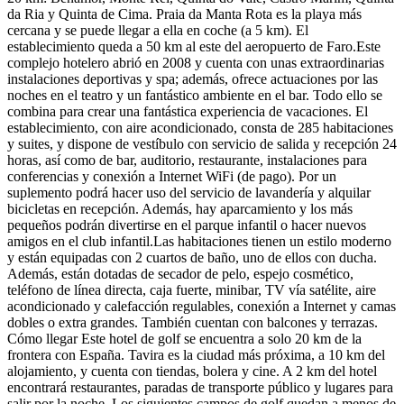
da Ria y Quinta de Cima. Praia da Manta Rota es la playa más
cercana y se puede llegar a ella en coche (a 5 km). El
establecimiento queda a 50 km al este del aeropuerto de Faro.Este
complejo hotelero abrió en 2008 y cuenta con unas extraordinarias
instalaciones deportivas y spa; además, ofrece actuaciones por las
noches en el teatro y un fantástico ambiente en el bar. Todo ello se
combina para crear una fantástica experiencia de vacaciones. El
establecimiento, con aire acondicionado, consta de 285 habitaciones
y suites, y dispone de vestíbulo con servicio de salida y recepción 24
horas, así como de bar, auditorio, restaurante, instalaciones para
conferencias y conexión a Internet WiFi (de pago). Por un
suplemento podrá hacer uso del servicio de lavandería y alquilar
bicicletas en recepción. Además, hay aparcamiento y los más
pequeños podrán divertirse en el parque infantil o hacer nuevos
amigos en el club infantil.Las habitaciones tienen un estilo moderno
y están equipadas con 2 cuartos de baño, uno de ellos con ducha.
Además, están dotadas de secador de pelo, espejo cosmético,
teléfono de línea directa, caja fuerte, minibar, TV vía satélite, aire
acondicionado y calefacción regulables, conexión a Internet y camas
dobles o extra grandes. También cuentan con balcones y terrazas.
Cómo llegar
Este hotel de golf se encuentra a solo 20 km de la
frontera con España. Tavira es la ciudad más próxima, a 10 km del
alojamiento, y cuenta con tiendas, bolera y cine. A 2 km del hotel
encontrará restaurantes, paradas de transporte público y lugares para
salir por la noche. Los siguientes campos de golf quedan a menos de