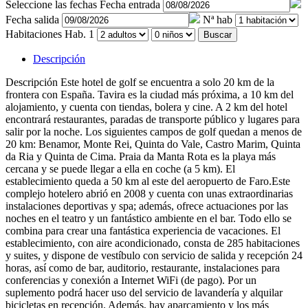
Seleccione las fechas
Fecha entrada
Fecha salida
Nª hab
Habitaciones
Hab. 1
Buscar
Descripción
Descripción
Este hotel de golf se encuentra a solo 20 km de la
frontera con España. Tavira es la ciudad más próxima, a 10 km del
alojamiento, y cuenta con tiendas, bolera y cine. A 2 km del hotel
encontrará restaurantes, paradas de transporte público y lugares para
salir por la noche. Los siguientes campos de golf quedan a menos de
20 km: Benamor, Monte Rei, Quinta do Vale, Castro Marim, Quinta
da Ria y Quinta de Cima. Praia da Manta Rota es la playa más
cercana y se puede llegar a ella en coche (a 5 km). El
establecimiento queda a 50 km al este del aeropuerto de Faro.Este
complejo hotelero abrió en 2008 y cuenta con unas extraordinarias
instalaciones deportivas y spa; además, ofrece actuaciones por las
noches en el teatro y un fantástico ambiente en el bar. Todo ello se
combina para crear una fantástica experiencia de vacaciones. El
establecimiento, con aire acondicionado, consta de 285 habitaciones
y suites, y dispone de vestíbulo con servicio de salida y recepción 24
horas, así como de bar, auditorio, restaurante, instalaciones para
conferencias y conexión a Internet WiFi (de pago). Por un
suplemento podrá hacer uso del servicio de lavandería y alquilar
bicicletas en recepción. Además, hay aparcamiento y los más