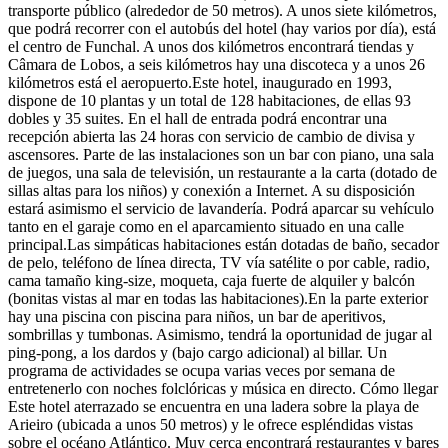
transporte público (alrededor de 50 metros). A unos siete kilómetros,
que podrá recorrer con el autobús del hotel (hay varios por día), está
el centro de Funchal. A unos dos kilómetros encontrará tiendas y
Câmara de Lobos, a seis kilómetros hay una discoteca y a unos 26
kilómetros está el aeropuerto.Este hotel, inaugurado en 1993,
dispone de 10 plantas y un total de 128 habitaciones, de ellas 93
dobles y 35 suites. En el hall de entrada podrá encontrar una
recepción abierta las 24 horas con servicio de cambio de divisa y
ascensores. Parte de las instalaciones son un bar con piano, una sala
de juegos, una sala de televisión, un restaurante a la carta (dotado de
sillas altas para los niños) y conexión a Internet. A su disposición
estará asimismo el servicio de lavandería. Podrá aparcar su vehículo
tanto en el garaje como en el aparcamiento situado en una calle
principal.Las simpáticas habitaciones están dotadas de baño, secador
de pelo, teléfono de línea directa, TV vía satélite o por cable, radio,
cama tamaño king-size, moqueta, caja fuerte de alquiler y balcón
(bonitas vistas al mar en todas las habitaciones).En la parte exterior
hay una piscina con piscina para niños, un bar de aperitivos,
sombrillas y tumbonas. Asimismo, tendrá la oportunidad de jugar al
ping-pong, a los dardos y (bajo cargo adicional) al billar. Un
programa de actividades se ocupa varias veces por semana de
entretenerlo con noches folclóricas y música en directo.
Cómo llegar
Este hotel aterrazado se encuentra en una ladera sobre la playa de
Arieiro (ubicada a unos 50 metros) y le ofrece espléndidas vistas
sobre el océano Atlántico. Muy cerca encontrará restaurantes y bares