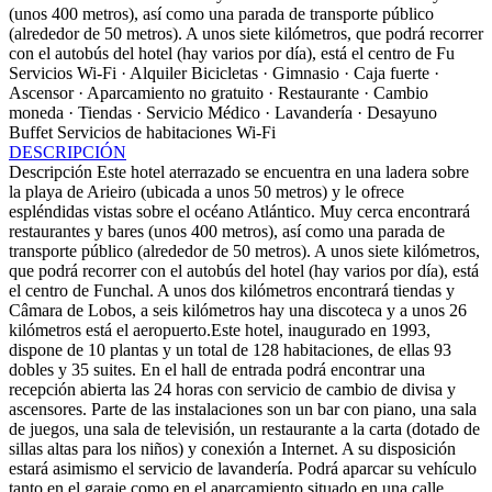
(unos 400 metros), así como una parada de transporte público
(alrededor de 50 metros). A unos siete kilómetros, que podrá recorrer
con el autobús del hotel (hay varios por día), está el centro de Fu
Servicios
Wi-Fi · Alquiler Bicicletas · Gimnasio · Caja fuerte ·
Ascensor · Aparcamiento no gratuito · Restaurante · Cambio
moneda · Tiendas · Servicio Médico · Lavandería · Desayuno
Buffet
Servicios de habitaciones
Wi-Fi
DESCRIPCIÓN
Descripción
Este hotel aterrazado se encuentra en una ladera sobre
la playa de Arieiro (ubicada a unos 50 metros) y le ofrece
espléndidas vistas sobre el océano Atlántico. Muy cerca encontrará
restaurantes y bares (unos 400 metros), así como una parada de
transporte público (alrededor de 50 metros). A unos siete kilómetros,
que podrá recorrer con el autobús del hotel (hay varios por día), está
el centro de Funchal. A unos dos kilómetros encontrará tiendas y
Câmara de Lobos, a seis kilómetros hay una discoteca y a unos 26
kilómetros está el aeropuerto.Este hotel, inaugurado en 1993,
dispone de 10 plantas y un total de 128 habitaciones, de ellas 93
dobles y 35 suites. En el hall de entrada podrá encontrar una
recepción abierta las 24 horas con servicio de cambio de divisa y
ascensores. Parte de las instalaciones son un bar con piano, una sala
de juegos, una sala de televisión, un restaurante a la carta (dotado de
sillas altas para los niños) y conexión a Internet. A su disposición
estará asimismo el servicio de lavandería. Podrá aparcar su vehículo
tanto en el garaje como en el aparcamiento situado en una calle