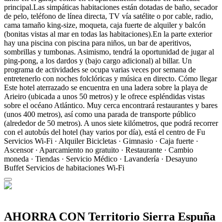
principal.Las simpáticas habitaciones están dotadas de baño, secador
de pelo, teléfono de línea directa, TV vía satélite o por cable, radio,
cama tamaño king-size, moqueta, caja fuerte de alquiler y balcón
(bonitas vistas al mar en todas las habitaciones).En la parte exterior
hay una piscina con piscina para niños, un bar de aperitivos,
sombrillas y tumbonas. Asimismo, tendrá la oportunidad de jugar al
ping-pong, a los dardos y (bajo cargo adicional) al billar. Un
programa de actividades se ocupa varias veces por semana de
entretenerlo con noches folclóricas y música en directo.
Cómo llegar
Este hotel aterrazado se encuentra en una ladera sobre la playa de
Arieiro (ubicada a unos 50 metros) y le ofrece espléndidas vistas
sobre el océano Atlántico. Muy cerca encontrará restaurantes y bares
(unos 400 metros), así como una parada de transporte público
(alrededor de 50 metros). A unos siete kilómetros, que podrá recorrer
con el autobús del hotel (hay varios por día), está el centro de Fu
Servicios
Wi-Fi · Alquiler Bicicletas · Gimnasio · Caja fuerte ·
Ascensor · Aparcamiento no gratuito · Restaurante · Cambio
moneda · Tiendas · Servicio Médico · Lavandería · Desayuno
Buffet
Servicios de habitaciones
Wi-Fi
AHORRA CON Territorio Sierra Espuña