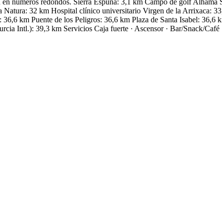
san en números redondos. Sierra Espuña: 3,1 km Campo de golf Alhama 
 Natura: 32 km Hospital clínico universitario Virgen de la Arrixaca: 
36,6 km Puente de los Peligros: 36,6 km Plaza de Santa Isabel: 36,6 k
cia Intl.): 39,3 km
Servicios
Caja fuerte · Ascensor · Bar/Snack/Café 