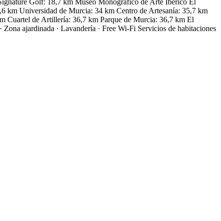
Signature Golf: 18,7 km Museo Monográfico de Arte Ibérico El
33,6 km Universidad de Murcia: 34 km Centro de Artesanía: 35,7 km
m Cuartel de Artillería: 36,7 km Parque de Murcia: 36,7 km El
· Zona ajardinada · Lavandería · Free Wi-Fi
Servicios de habitaciones