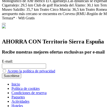
Monográfico de Arte Ibérico El Cigarralejo.Las distancias se expre
Cigarralejo: 29,5 km Club de golf Hacienda del Álamo: 30,1 km Terra
Museo Salzillo: 35,7 km Teatro Circo Murcia: 36,5 km Teatro Romea: 
aeropuerto más cercano se encuentra en Corvera (RMU-Región de Mur
Terraza* · Wifi Gratis
AHORRA CON Territorio Sierra Espuña
Recibe nuestras mejores ofertas exclusivas por e-mail
E-mail:
Acepto la política de privacidad
Inicio
Política de cookies
Condiciones de reserva
Paquetes
Actividades
Hoteles