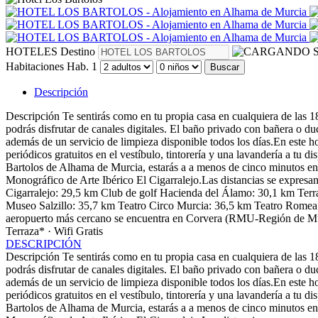
HOTELES
Destino
S
Habitaciones
Hab. 1
Buscar
Descripción
Descripción
Te sentirás como en tu propia casa en cualquiera de las 1
podrás disfrutar de canales digitales. El baño privado con bañera o duc
además de un servicio de limpieza disponible todos los días.En este ho
periódicos gratuitos en el vestíbulo, tintorería y una lavandería a tu 
Bartolos de Alhama de Murcia, estarás a a menos de cinco minutos e
Monográfico de Arte Ibérico El Cigarralejo.Las distancias se expre
Cigarralejo: 29,5 km Club de golf Hacienda del Álamo: 30,1 km Terra
Museo Salzillo: 35,7 km Teatro Circo Murcia: 36,5 km Teatro Romea: 
aeropuerto más cercano se encuentra en Corvera (RMU-Región de Mur
Terraza* · Wifi Gratis
DESCRIPCIÓN
Descripción
Te sentirás como en tu propia casa en cualquiera de las 1
podrás disfrutar de canales digitales. El baño privado con bañera o duc
además de un servicio de limpieza disponible todos los días.En este ho
periódicos gratuitos en el vestíbulo, tintorería y una lavandería a tu 
Bartolos de Alhama de Murcia, estarás a a menos de cinco minutos e