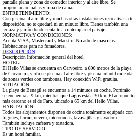
pantalla plana y zona de comedor interior y al aire libre. Se
proporcionan toallas y ropa de cama.
ENTRETENIMIENTO:
Con piscina al aire libre y muchas otras instalaciones recreativas a tu
disposición, no te quedará ni un minuto libre. Tienes también una
terraza y jardín donde sentarte a contemplar el paisaje.
NORMATIVA Y CONDICIONES:
Acepta VISA, Mastercard y Maestro. No admite mascotas.
Habitaciones para no fumadores.
DESCRIPCIÓN
Descripción
Información general del hotel
HOTEL:
El Hello Villas se encuentra en Carvoeiro, a 800 metros de la playa
de Carvoeiro, y ofrece piscina al aire libre y piscina infantil rodeada
de zonas verdes con tumbonas. Hay conexión WiFi gratuita.
SITUACIÓN:
La playa de Benagil se encuentra a 14 minutos en coche. Portimão
se encuentra a 9 km, mientras que Lagos está a 30 km. El aeropuerto
más cercano es el de Faro, ubicado a 65 km del Hello Villas.
HABITACIÓN:
Todos los alojamientos disponen de cocina totalmente equipada con
fogones, horno, nevera, microondas, lavavajillas y lavadora.
También incluye cafetera y tostadora.
TIPO DE SERVICIO:
Es un hotel familiar.