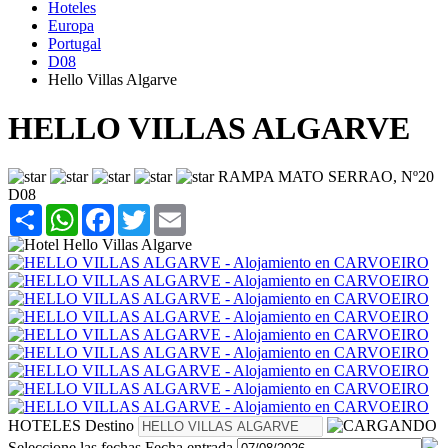
Hoteles
Europa
Portugal
D08
Hello Villas Algarve
HELLO VILLAS ALGARVE
RAMPA MATO SERRAO, Nº20
D08
Share
WhatsApp
Facebook
Twitter
Email
HOTELES
Destino
Seleccione las fechas
Fecha entrada