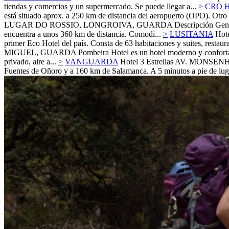
tiendas y comercios y un supermercado. Se puede llegar a...
>
CRO 
está situado aprox. a 250 km de distancia del aeropuerto (OPO). Otro
LUGAR DO ROSSIO, LONGROIVA,
GUARDA
Descripción Gene
encuentra a unos 360 km de distancia. Comodi...
>
LUSITANIA
Hote
primer Eco Hotel del país. Consta de 63 habitaciones y suites, restaura
MIGUEL,
GUARDA
Pombeira Hotel es un hotel moderno y confortab
privado, aire a...
>
VANGUARDA
Hotel 3 Estrellas
AV. MONSEN
Fuentes de Oñoro y a 160 km de Salamanca. A 5 minutos a pie de lugar