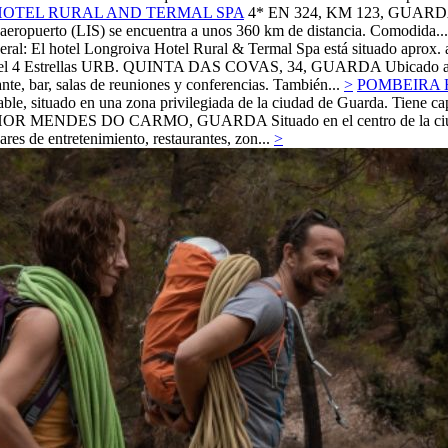
HOTEL RURAL AND TERMAL SPA
4*
EN 324, KM 123,
GUARD
 aeropuerto (LIS) se encuentra a unos 360 km de distancia. Comodida...
ral: El hotel Longroiva Hotel Rural & Termal Spa está situado aprox. 
l 4 Estrellas
URB. QUINTA DAS COVAS, 34,
GUARDA
Ubicado a
nte, bar, salas de reuniones y conferencias. También...
>
POMBEIRA 
le, situado en una zona privilegiada de la ciudad de Guarda. Tiene cap
HOR MENDES DO CARMO,
GUARDA
Situado en el centro de la c
es de entretenimiento, restaurantes, zon...
>