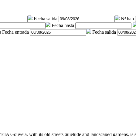
Fecha salida
Nª hab
Fecha hasta
s
Fecha entrada
Fecha salida
EIA
Gouveia, with its old streets quietude and landscaped gardens, is s