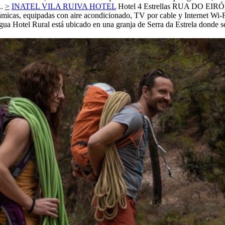
..
>
INATEL VILA RUIVA HOTEL
Hotel 4 Estrellas
RUA DO EIRÓ,
ámicas, equipadas con aire acondicionado, TV por cable y Internet Wi-F
ua Hotel Rural está ubicado en una granja de Serra da Estrela donde se