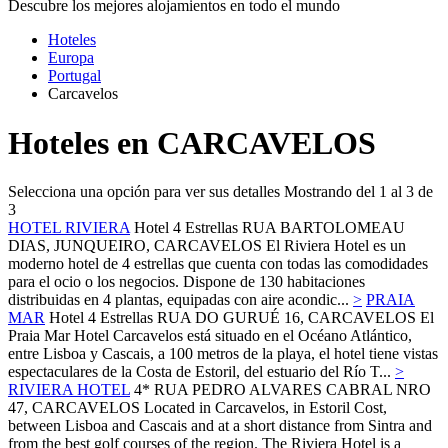
Descubre los mejores alojamientos en todo el mundo
Hoteles
Europa
Portugal
Carcavelos
Hoteles en CARCAVELOS
Selecciona una opción para ver sus detalles
Mostrando del 1 al 3 de
3
HOTEL RIVIERA
Hotel 4 Estrellas
RUA BARTOLOMEAU
DIAS, JUNQUEIRO,
CARCAVELOS
El Riviera Hotel es un
moderno hotel de 4 estrellas que cuenta con todas las comodidades
para el ocio o los negocios. Dispone de 130 habitaciones
distribuidas en 4 plantas, equipadas con aire acondic...
>
PRAIA
MAR
Hotel 4 Estrellas
RUA DO GURUÉ 16,
CARCAVELOS
El
Praia Mar Hotel Carcavelos está situado en el Océano Atlántico,
entre Lisboa y Cascais, a 100 metros de la playa, el hotel tiene vistas
espectaculares de la Costa de Estoril, del estuario del Río T...
>
RIVIERA HOTEL
4*
RUA PEDRO ALVARES CABRAL NRO
47,
CARCAVELOS
Located in Carcavelos, in Estoril Cost,
between Lisboa and Cascais and at a short distance from Sintra and
from the best golf courses of the region. The Riviera Hotel is a