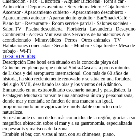
Calefacción · Fax · Discoteca · Alquiler Bicicletas · Rent a car ·
Animación · Deportes aventura · Servicio maletero · Caja fuerte ·
Ascensor · Aparcamiento cubierto · Aparcamiento descubierto ·
Aparcamiento autocar · Aparcamiento gratuito · Bar/Snack/Café ·
Piano bar · Restaurante · Room service parcial · Salones sociales ·
Salon TV · Piscina descubierta · Floristería · Lavandería · Desayuno
Continental · Acceso Minusvalidos
Servicios de habitaciones
Aire
acondicionado · Minusválidos · Perros · Otros animales · TV ·
Habitaciones conectadas · Secador · Minibar · Caja fuerte · Mesa de
trabajo · Wi-Fi
DESCRIPCIÓN
Descripción
Este hotel está situado en la conocida playa del
Guincho, en pleno parque natural Sintra-Cascais, a pocos minutos
de Lisboa y del aeropuerto internacional. Con más de 60 años de
historia, ha sido recientemente renovado y se sitúa en una fortaleza
del siglo XVII, desafiando las olas y los vientos del Atlántico.
Enmarcado en un extraordinario escenario natural y paisajístico, la
Estalagem Muchaxo transmite una atmosfera única y personalizada,
donde mar y montaña se funden de una manera sin igual,
proporcionando un revigorizante e inolvidable contacto con la
naturaleza.
Su restaurante es uno de los más conocidos de la región, gracias a su
magnífica ubicación sobre el mar y a su gastronomía, especializada
en pescadis y mariscos de la zona.
También el bar, con vistas al mar, con su chimenea, piano,