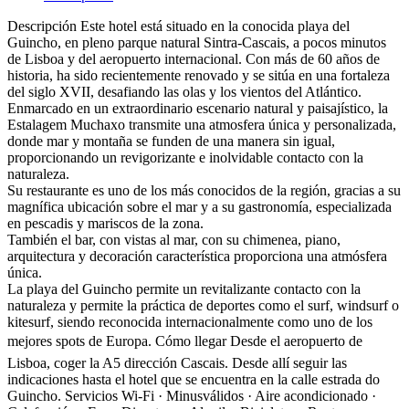
Descripción
Este hotel está situado en la conocida playa del
Guincho, en pleno parque natural Sintra-Cascais, a pocos minutos
de Lisboa y del aeropuerto internacional. Con más de 60 años de
historia, ha sido recientemente renovado y se sitúa en una fortaleza
del siglo XVII, desafiando las olas y los vientos del Atlántico.
Enmarcado en un extraordinario escenario natural y paisajístico, la
Estalagem Muchaxo transmite una atmosfera única y personalizada,
donde mar y montaña se funden de una manera sin igual,
proporcionando un revigorizante e inolvidable contacto con la
naturaleza.
Su restaurante es uno de los más conocidos de la región, gracias a su
magnífica ubicación sobre el mar y a su gastronomía, especializada
en pescadis y mariscos de la zona.
También el bar, con vistas al mar, con su chimenea, piano,
arquitectura y decoración característica proporciona una atmósfera
única.
La playa del Guincho permite un revitalizante contacto con la
naturaleza y permite la práctica de deportes como el surf, windsurf o
kitesurf, siendo reconocida internacionalmente como uno de los
mejores spots de Europa.
Cómo llegar
Desde el aeropuerto de
Lisboa, coger la A5 dirección Cascais. Desde allí seguir las
indicaciones hasta el hotel que se encuentra en la calle estrada do
Guincho.
Servicios
Wi-Fi · Minusválidos · Aire acondicionado ·