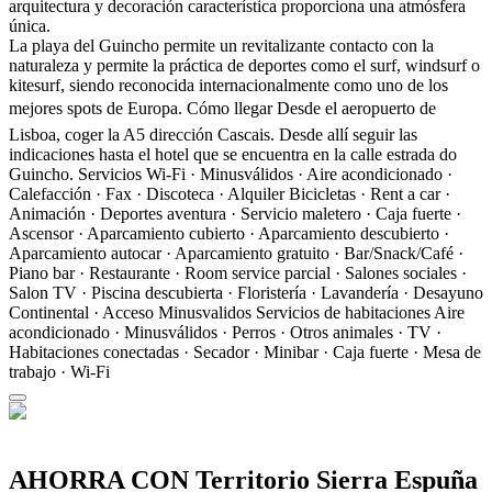
arquitectura y decoración característica proporciona una atmósfera
única.
La playa del Guincho permite un revitalizante contacto con la
naturaleza y permite la práctica de deportes como el surf, windsurf o
kitesurf, siendo reconocida internacionalmente como uno de los
mejores spots de Europa.
Cómo llegar
Desde el aeropuerto de
Lisboa, coger la A5 dirección Cascais. Desde allí seguir las
indicaciones hasta el hotel que se encuentra en la calle estrada do
Guincho.
Servicios
Wi-Fi · Minusválidos · Aire acondicionado ·
Calefacción · Fax · Discoteca · Alquiler Bicicletas · Rent a car ·
Animación · Deportes aventura · Servicio maletero · Caja fuerte ·
Ascensor · Aparcamiento cubierto · Aparcamiento descubierto ·
Aparcamiento autocar · Aparcamiento gratuito · Bar/Snack/Café ·
Piano bar · Restaurante · Room service parcial · Salones sociales ·
Salon TV · Piscina descubierta · Floristería · Lavandería · Desayuno
Continental · Acceso Minusvalidos
Servicios de habitaciones
Aire
acondicionado · Minusválidos · Perros · Otros animales · TV ·
Habitaciones conectadas · Secador · Minibar · Caja fuerte · Mesa de
trabajo · Wi-Fi
AHORRA CON Territorio Sierra Espuña