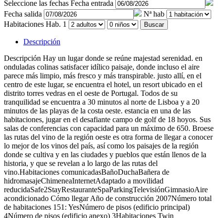
Seleccione las fechas
Fecha entrada
Fecha salida
Nª hab
Habitaciones
Hab. 1
Buscar
Descripción
Descripción
Hay un lugar donde se reúne majestad serenidad. en
onduladas colinas satisfacer idílico paisaje, donde incluso el aire
parece más limpio, más fresco y más transpirable. justo allí, en el
centro de este lugar, se encuentra el hotel, un resort ubicado en el
distrito torres vedras en el oeste de Portugal. Todos de su
tranquilidad se encuentra a 30 minutos al norte de Lisboa y a 20
minutos de las playas de la costa oeste. estancia en una de las
habitaciones, jugar en el desafiante campo de golf de 18 hoyos. Sus
salas de conferencias con capacidad para un máximo de 650. Broese
las rutas del vino de la región oeste es otra forma de llegar a conocer
lo mejor de los vinos del país, así como los paisajes de la región
donde se cultiva y en las ciudades y pueblos que están llenos de la
historia, y que se revelan a lo largo de las rutas del
vino.Habitaciones comunicadasBañoDuchaBañera de
hidromasajeChimeneaInternetAdaptado a movilidad
reducidaSafe2StayRestauranteSpaParkingTelevisiónGimnasioAire
acondicionado
Cómo llegar
Año de construcción 2007Número total
de habitaciones 151: YesNúmero de pisos (edificio principal)
4Número de pisos (edificio anexo) 3Habitaciones Twin