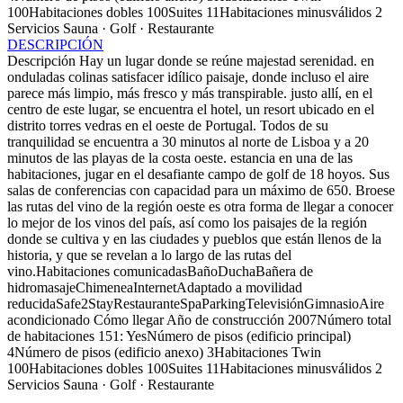
100Habitaciones dobles 100Suites 11Habitaciones minusválidos 2
Servicios
Sauna · Golf · Restaurante
DESCRIPCIÓN
Descripción
Hay un lugar donde se reúne majestad serenidad. en
onduladas colinas satisfacer idílico paisaje, donde incluso el aire
parece más limpio, más fresco y más transpirable. justo allí, en el
centro de este lugar, se encuentra el hotel, un resort ubicado en el
distrito torres vedras en el oeste de Portugal. Todos de su
tranquilidad se encuentra a 30 minutos al norte de Lisboa y a 20
minutos de las playas de la costa oeste. estancia en una de las
habitaciones, jugar en el desafiante campo de golf de 18 hoyos. Sus
salas de conferencias con capacidad para un máximo de 650. Broese
las rutas del vino de la región oeste es otra forma de llegar a conocer
lo mejor de los vinos del país, así como los paisajes de la región
donde se cultiva y en las ciudades y pueblos que están llenos de la
historia, y que se revelan a lo largo de las rutas del
vino.Habitaciones comunicadasBañoDuchaBañera de
hidromasajeChimeneaInternetAdaptado a movilidad
reducidaSafe2StayRestauranteSpaParkingTelevisiónGimnasioAire
acondicionado
Cómo llegar
Año de construcción 2007Número total
de habitaciones 151: YesNúmero de pisos (edificio principal)
4Número de pisos (edificio anexo) 3Habitaciones Twin
100Habitaciones dobles 100Suites 11Habitaciones minusválidos 2
Servicios
Sauna · Golf · Restaurante