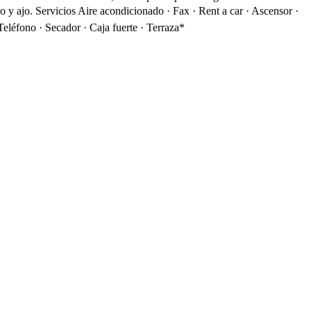
o y ajo.
Servicios
Aire acondicionado · Fax · Rent a car · Ascensor ·
eléfono · Secador · Caja fuerte · Terraza*