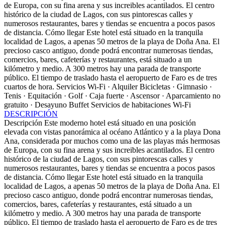
de Europa, con su fina arena y sus increibles acantilados. El centro
histórico de la ciudad de Lagos, con sus pintorescas calles y
numerosos restaurantes, bares y tiendas se encuentra a pocos pasos
de distancia.
Cómo llegar
Este hotel está situado en la tranquila
localidad de Lagos, a apenas 50 metros de la playa de Doña Ana. El
precioso casco antiguo, donde podrá encontrar numerosas tiendas,
comercios, bares, cafeterías y restaurantes, está situado a un
kilómetro y medio. A 300 metros hay una parada de transporte
público. El tiempo de traslado hasta el aeropuerto de Faro es de tres
cuartos de hora.
Servicios
Wi-Fi · Alquiler Bicicletas · Gimnasio ·
Tenis · Equitación · Golf · Caja fuerte · Ascensor · Aparcamiento no
gratuito · Desayuno Buffet
Servicios de habitaciones
Wi-Fi
DESCRIPCIÓN
Descripción
Este moderno hotel está situado en una posición
elevada con vistas panorámica al océano Atlántico y a la playa Dona
Ana, considerada por muchos como una de las playas más hermosas
de Europa, con su fina arena y sus increibles acantilados. El centro
histórico de la ciudad de Lagos, con sus pintorescas calles y
numerosos restaurantes, bares y tiendas se encuentra a pocos pasos
de distancia.
Cómo llegar
Este hotel está situado en la tranquila
localidad de Lagos, a apenas 50 metros de la playa de Doña Ana. El
precioso casco antiguo, donde podrá encontrar numerosas tiendas,
comercios, bares, cafeterías y restaurantes, está situado a un
kilómetro y medio. A 300 metros hay una parada de transporte
público. El tiempo de traslado hasta el aeropuerto de Faro es de tres