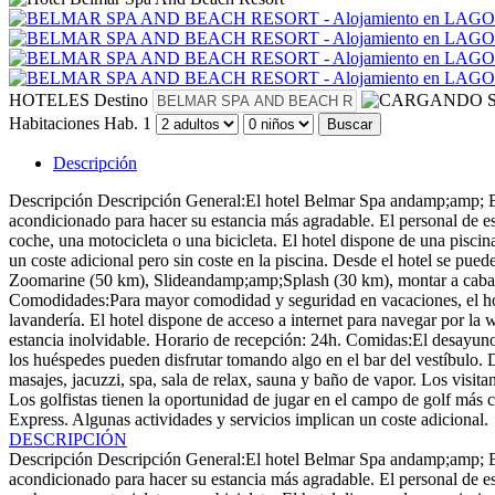
HOTELES
Destino
S
Habitaciones
Hab. 1
Buscar
Descripción
Descripción
Descripción General:El hotel Belmar Spa andamp;amp; Bea
acondicionado para hacer su estancia más agradable. El personal de est
coche, una motocicleta o una bicicleta. El hotel dispone de una pisci
un coste adicional pero sin coste en la piscina. Desde el hotel se pue
Zoomarine (50 km), Slideandamp;amp;Splash (30 km), montar a caball
Comodidades:Para mayor comodidad y seguridad en vacaciones, el hotel 
lavandería. El hotel dispone de acceso a internet para navegar por la 
estancia inolvidable. Horario de recepción: 24h. Comidas:El desayuno es
los huéspedes pueden disfrutar tomando algo en el bar del vestíbulo
masajes, jacuzzi, spa, sala de relax, sauna y baño de vapor. Los visit
Los golfistas tienen la oportunidad de jugar en el campo de golf más
Express. Algunas actividades y servicios implican un coste adicional.
DESCRIPCIÓN
Descripción
Descripción General:El hotel Belmar Spa andamp;amp; Bea
acondicionado para hacer su estancia más agradable. El personal de est