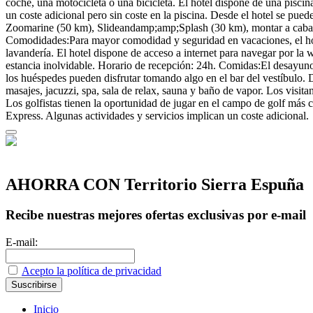
coche, una motocicleta o una bicicleta. El hotel dispone de una pisci
un coste adicional pero sin coste en la piscina. Desde el hotel se pue
Zoomarine (50 km), Slideandamp;amp;Splash (30 km), montar a caball
Comodidades:Para mayor comodidad y seguridad en vacaciones, el hotel 
lavandería. El hotel dispone de acceso a internet para navegar por la 
estancia inolvidable. Horario de recepción: 24h. Comidas:El desayuno es
los huéspedes pueden disfrutar tomando algo en el bar del vestíbulo
masajes, jacuzzi, spa, sala de relax, sauna y baño de vapor. Los visit
Los golfistas tienen la oportunidad de jugar en el campo de golf más
Express. Algunas actividades y servicios implican un coste adicional.
AHORRA CON Territorio Sierra Espuña
Recibe nuestras mejores ofertas exclusivas por e-mail
E-mail:
Acepto la política de privacidad
Inicio