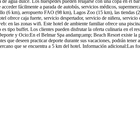
na de agua dulce. Los huéspedes pueden relajarse con una copa en el bar
de acceder fácilmente a parada de autobús, servicios médicos, supermerca
o (6 km), aeropuerto FAO (98 km), Lagos Zoo (15 km), las tiendas (20
ofrece caja fuerte, servicio despertador, servicio de niñera, servicio d
web: en las zonas wifi. Este hotel de ambiente familiar ofrece una pisci
 tipo buffet. Los clientes pueden disfrutar la oferta culinaria en el res
. Deporte y Ocio:En el Belmar Spa andamp;amp; Beach Resort existe la
antes que deseen practicar deporte durante sus vacaciones, podrán tener a
 cercano que se encuentra a 5 km del hotel. Información adicional:Las