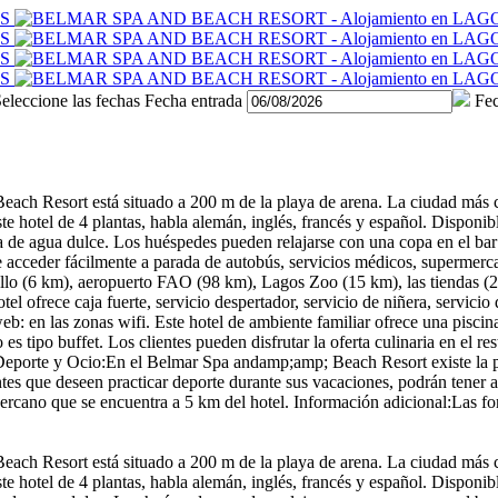
eleccione las fechas
Fecha entrada
Fec
ch Resort está situado a 200 m de la playa de arena. La ciudad más ce
e hotel de 4 plantas, habla alemán, inglés, francés y español. Disponib
na de agua dulce. Los huéspedes pueden relajarse con una copa en el bar
de acceder fácilmente a parada de autobús, servicios médicos, supermerca
o (6 km), aeropuerto FAO (98 km), Lagos Zoo (15 km), las tiendas (20
ofrece caja fuerte, servicio despertador, servicio de niñera, servicio d
web: en las zonas wifi. Este hotel de ambiente familiar ofrece una pisci
 tipo buffet. Los clientes pueden disfrutar la oferta culinaria en el res
. Deporte y Ocio:En el Belmar Spa andamp;amp; Beach Resort existe la
antes que deseen practicar deporte durante sus vacaciones, podrán tener a
 cercano que se encuentra a 5 km del hotel. Información adicional:Las
ch Resort está situado a 200 m de la playa de arena. La ciudad más ce
e hotel de 4 plantas, habla alemán, inglés, francés y español. Disponib