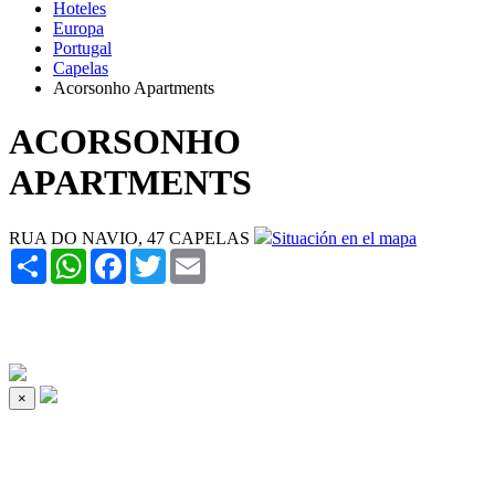
Hoteles
Europa
Portugal
Capelas
Acorsonho Apartments
ACORSONHO
APARTMENTS
RUA DO NAVIO, 47 CAPELAS
Situación en el mapa
Share
WhatsApp
Facebook
Twitter
Email
×