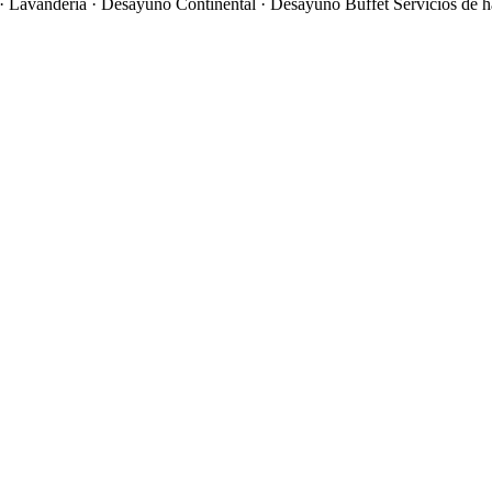
 · Lavandería · Desayuno Continental · Desayuno Buffet
Servicios de h