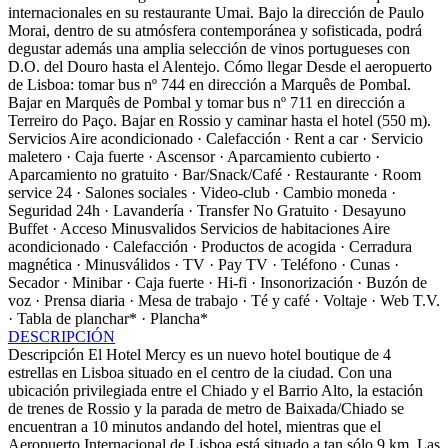
internacionales en su restaurante Umai. Bajo la dirección de Paulo
Morai, dentro de su atmósfera contemporánea y sofisticada, podrá
degustar además una amplia selección de vinos portugueses con
D.O. del Douro hasta el Alentejo.
Cómo llegar
Desde el aeropuerto
de Lisboa: tomar bus nº 744 en dirección a Marquês de Pombal.
Bajar en Marquês de Pombal y tomar bus nº 711 en dirección a
Terreiro do Paço. Bajar en Rossio y caminar hasta el hotel (550 m).
Servicios
Aire acondicionado · Calefacción · Rent a car · Servicio
maletero · Caja fuerte · Ascensor · Aparcamiento cubierto ·
Aparcamiento no gratuito · Bar/Snack/Café · Restaurante · Room
service 24 · Salones sociales · Video-club · Cambio moneda ·
Seguridad 24h · Lavandería · Transfer No Gratuito · Desayuno
Buffet · Acceso Minusvalidos
Servicios de habitaciones
Aire
acondicionado · Calefacción · Productos de acogida · Cerradura
magnética · Minusválidos · TV · Pay TV · Teléfono · Cunas ·
Secador · Minibar · Caja fuerte · Hi-fi · Insonorización · Buzón de
voz · Prensa diaria · Mesa de trabajo · Té y café · Voltaje · Web T.V.
· Tabla de planchar* · Plancha*
DESCRIPCIÓN
Descripción
El Hotel Mercy es un nuevo hotel boutique de 4
estrellas en Lisboa situado en el centro de la ciudad. Con una
ubicación privilegiada entre el Chiado y el Barrio Alto, la estación
de trenes de Rossio y la parada de metro de Baixada/Chiado se
encuentran a 10 minutos andando del hotel, mientras que el
Aeropuerto Internacional de Lisboa está situado a tan sólo 9 km. Las