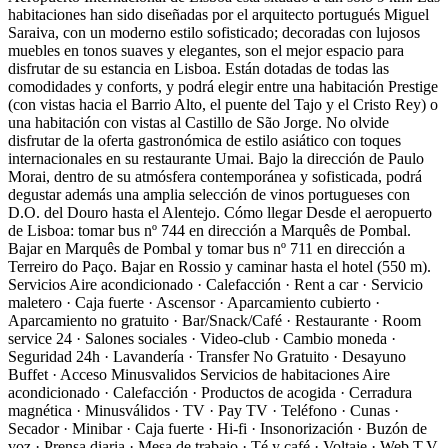
habitaciones han sido diseñadas por el arquitecto portugués Miguel
Saraiva, con un moderno estilo sofisticado; decoradas con lujosos
muebles en tonos suaves y elegantes, son el mejor espacio para
disfrutar de su estancia en Lisboa. Están dotadas de todas las
comodidades y conforts, y podrá elegir entre una habitación Prestige
(con vistas hacia el Barrio Alto, el puente del Tajo y el Cristo Rey) o
una habitación con vistas al Castillo de São Jorge. No olvide
disfrutar de la oferta gastronómica de estilo asiático con toques
internacionales en su restaurante Umai. Bajo la dirección de Paulo
Morai, dentro de su atmósfera contemporánea y sofisticada, podrá
degustar además una amplia selección de vinos portugueses con
D.O. del Douro hasta el Alentejo.
Cómo llegar
Desde el aeropuerto
de Lisboa: tomar bus nº 744 en dirección a Marquês de Pombal.
Bajar en Marquês de Pombal y tomar bus nº 711 en dirección a
Terreiro do Paço. Bajar en Rossio y caminar hasta el hotel (550 m).
Servicios
Aire acondicionado · Calefacción · Rent a car · Servicio
maletero · Caja fuerte · Ascensor · Aparcamiento cubierto ·
Aparcamiento no gratuito · Bar/Snack/Café · Restaurante · Room
service 24 · Salones sociales · Video-club · Cambio moneda ·
Seguridad 24h · Lavandería · Transfer No Gratuito · Desayuno
Buffet · Acceso Minusvalidos
Servicios de habitaciones
Aire
acondicionado · Calefacción · Productos de acogida · Cerradura
magnética · Minusválidos · TV · Pay TV · Teléfono · Cunas ·
Secador · Minibar · Caja fuerte · Hi-fi · Insonorización · Buzón de
voz · Prensa diaria · Mesa de trabajo · Té y café · Voltaje · Web T.V.