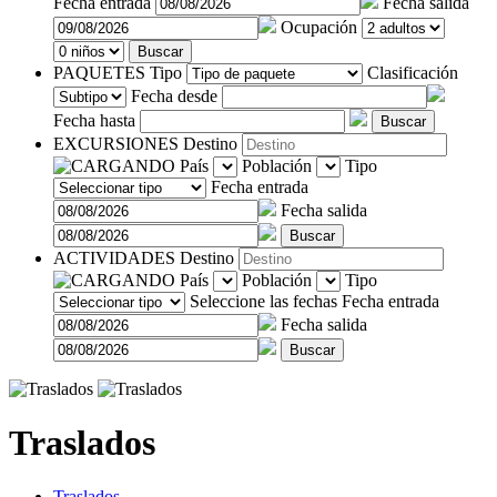
Fecha entrada
Fecha salida
Ocupación
Buscar
PAQUETES
Tipo
Clasificación
Fecha desde
Fecha hasta
Buscar
EXCURSIONES
Destino
País
Población
Tipo
Fecha entrada
Fecha salida
ACTIVIDADES
Destino
País
Población
Tipo
Seleccione las fechas
Fecha entrada
Fecha salida
Buscar
Traslados
Traslados