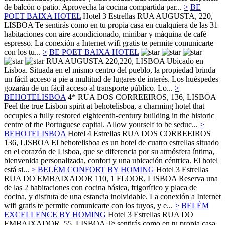
de balcón o patio. Aprovecha la cocina compartida par...
>
BE
POET BAIXA HOTEL
Hotel 3 Estrellas
RUA AUGUSTA, 220,
LISBOA
Te sentirás como en tu propia casa en cualquiera de las 31
habitaciones con aire acondicionado, minibar y máquina de café
espresso. La conexión a Internet wifi gratis te permite comunicarte
con los tu...
>
BE POET BAIXA HOTEL
RUA AUGUSTA 220,220,
LISBOA
Ubicado en
Lisboa. Situada en el mismo centro del pueblo, la propiedad brinda
un fácil acceso a pie a multitud de lugares de interés. Los huéspedes
gozarán de un fácil acceso al transporte público. Lo...
>
BEHOTELISBOA
4*
RUA DOS CORREEIROS, 136,
LISBOA
Feel the true Lisbon spirit at behotelisboa, a charming hotel that
occupies a fully restored eighteenth-century building in the historic
centre of the Portuguese capital. Allow yourself to be seduc...
>
BEHOTELISBOA
Hotel 4 Estrellas
RUA DOS CORREEIROS
136,
LISBOA
El behotelisboa es un hotel de cuatro estrellas situado
en el corazón de Lisboa, que se diferencia por su atmósfera íntima,
bienvenida personalizada, confort y una ubicación céntrica. El hotel
está si...
>
BELÉM CONFORT BY HOMING
Hotel 3 Estrellas
RUA DO EMBAIXADOR 110, 1 FLOOR,
LISBOA
Reserva una
de las 2 habitaciones con cocina básica, frigorífico y placa de
cocina, y disfruta de una estancia inolvidable. La conexión a Internet
wifi gratis te permite comunicarte con los tuyos, y e...
>
BELÉM
EXCELLENCE BY HOMING
Hotel 3 Estrellas
RUA DO
EMBAIXADOR, 55,
LISBOA
Te sentirás como en tu propia casa