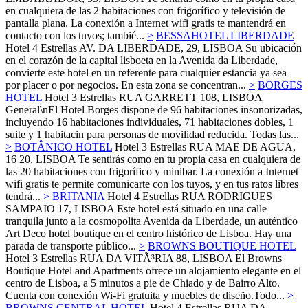
en cualquiera de las 2 habitaciones con frigorífico y televisión de
pantalla plana. La conexión a Internet wifi gratis te mantendrá en
contacto con los tuyos; tambié...
>
BESSAHOTEL LIBERDADE
Hotel 4 Estrellas
AV. DA LIBERDADE, 29,
LISBOA
Su ubicación
en el corazón de la capital lisboeta en la Avenida da Liberdade,
convierte este hotel en un referente para cualquier estancia ya sea
por placer o por negocios. En esta zona se concentran...
>
BORGES
HOTEL
Hotel 3 Estrellas
RUA GARRETT 108,
LISBOA
General\nEl Hotel Borges dispone de 96 habitaciones insonorizadas,
incluyendo 16 habitaciones individuales, 71 habitaciones dobles, 1
suite y 1 habitacin para personas de movilidad reducida. Todas las...
>
BOTÂNICO HOTEL
Hotel 3 Estrellas
RUA MAE DE AGUA,
16 20,
LISBOA
Te sentirás como en tu propia casa en cualquiera de
las 20 habitaciones con frigorífico y minibar. La conexión a Internet
wifi gratis te permite comunicarte con los tuyos, y en tus ratos libres
tendrá...
>
BRITANIA
Hotel 4 Estrellas
RUA RODRIGUES
SAMPAIO 17,
LISBOA
Este hotel está situado en una calle
tranquila junto a la cosmopolita Avenida da Liberdade, un auténtico
Art Deco hotel boutique en el centro histórico de Lisboa. Hay una
parada de transporte público...
>
BROWNS BOUTIQUE HOTEL
Hotel 3 Estrellas
RUA DA VITÃ³RIA 88,
LISBOA
El Browns
Boutique Hotel and Apartments ofrece un alojamiento elegante en el
centro de Lisboa, a 5 minutos a pie de Chiado y de Bairro Alto.
Cuenta con conexión Wi-Fi gratuita y muebles de diseño.Todo...
>
BROWNS CENTRAL HOTEL
Hotel 4 Estrellas
RUA DA