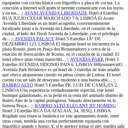
equipadas con cocina básica con frigorífico y placa de cocina. La
conexión a Internet wifi gratis te permite comunicarte con los tuyos,
y en tus...
>
AVANI AVENIDA LIBERDADE
Hotel 4 Estrellas
RUA JULIO CESAR MARCHADO 7-9,
LISBOA
El Avani
Avenida Liberdade es un hotel acogedor, convenientemente
localizado junto a la Avenida da Liberdade, en el corazón de la
ciudad, al lado del Tivoli Avenida da Liberdade, con el privilegio
de...
>
AVENIDA PALACE
Hotel 5 Estrellas
1Âº DE
DEZEMBRO 123,
LISBOA
El elegante hotel se encuentra en la
plaza Rossio, justo en Praça dos Restauradores y cerca de la
estación de ferrocarriles de Rossio, en el corazón de la ciudad. El
hotel ofrece unas vistas maravillo...
>
AVENIDA PARK
Hotel 3
Estrellas
AVENIDA SIDONIO PAIS 6,
LISBOA
##Resumen\nEl
Avenida Park Residence es un hotel de 3 estrellas de trato amable
que ofrece alojamiento cmodo en pleno centro de Lisboa. El hotel
cuenta con un saln de desayuno moderno y una buena ubic...
>
BAIRRO ALTO
Hotel 5 Estrellas
PR. LUIS DE CAMÃ¿ES 2,
LISBOA
Una experiencia verdaderamente especial, este hotel
boutique galardonado, es la perla en la ostra del animado distrito de
Bairro Alto de la capital portuguesa. Situado directamente en la
famosa Praça...
>
BAIRRO ALTO ELEGANT BY HOMING
Hotel 3 Estrellas
RUA DA ATALAIA, 54, 3ESQ,
LISBOA
Regálate una estancia fantástica en este apartamento donde, entre
otras cosas, tendrás una cocina perfectamente equipada con
frigorífico grande y horno. Y, si te apetece tomar el aire, puedes salir