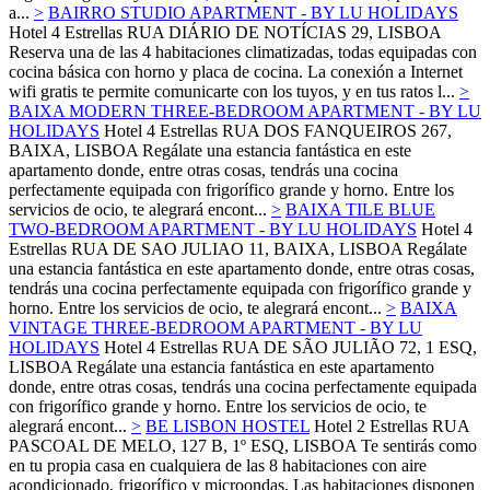
a...
>
BAIRRO STUDIO APARTMENT - BY LU HOLIDAYS
Hotel 4 Estrellas
RUA DIÁRIO DE NOTÍCIAS 29,
LISBOA
Reserva una de las 4 habitaciones climatizadas, todas equipadas con
cocina básica con horno y placa de cocina. La conexión a Internet
wifi gratis te permite comunicarte con los tuyos, y en tus ratos l...
>
BAIXA MODERN THREE-BEDROOM APARTMENT - BY LU
HOLIDAYS
Hotel 4 Estrellas
RUA DOS FANQUEIROS 267,
BAIXA,
LISBOA
Regálate una estancia fantástica en este
apartamento donde, entre otras cosas, tendrás una cocina
perfectamente equipada con frigorífico grande y horno. Entre los
servicios de ocio, te alegrará encont...
>
BAIXA TILE BLUE
TWO-BEDROOM APARTMENT - BY LU HOLIDAYS
Hotel 4
Estrellas
RUA DE SAO JULIAO 11, BAIXA,
LISBOA
Regálate
una estancia fantástica en este apartamento donde, entre otras cosas,
tendrás una cocina perfectamente equipada con frigorífico grande y
horno. Entre los servicios de ocio, te alegrará encont...
>
BAIXA
VINTAGE THREE-BEDROOM APARTMENT - BY LU
HOLIDAYS
Hotel 4 Estrellas
RUA DE SÃO JULIÃO 72, 1 ESQ,
LISBOA
Regálate una estancia fantástica en este apartamento
donde, entre otras cosas, tendrás una cocina perfectamente equipada
con frigorífico grande y horno. Entre los servicios de ocio, te
alegrará encont...
>
BE LISBON HOSTEL
Hotel 2 Estrellas
RUA
PASCOAL DE MELO, 127 B, 1º ESQ,
LISBOA
Te sentirás como
en tu propia casa en cualquiera de las 8 habitaciones con aire
acondicionado, frigorífico y microondas. Las habitaciones disponen