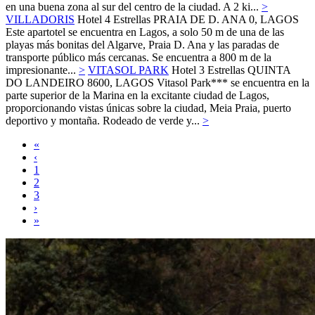
en una buena zona al sur del centro de la ciudad. A 2 ki...
>
VILLADORIS
Hotel 4 Estrellas
PRAIA DE D. ANA 0,
LAGOS
Este apartotel se encuentra en Lagos, a solo 50 m de una de las
playas más bonitas del Algarve, Praia D. Ana y las paradas de
transporte público más cercanas. Se encuentra a 800 m de la
impresionante...
>
VITASOL PARK
Hotel 3 Estrellas
QUINTA
DO LANDEIRO 8600,
LAGOS
Vitasol Park*** se encuentra en la
parte superior de la Marina en la excitante ciudad de Lagos,
proporcionando vistas únicas sobre la ciudad, Meia Praia, puerto
deportivo y montaña. Rodeado de verde y...
>
«
‹
1
2
3
›
»